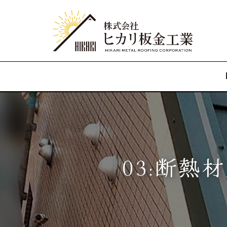
コ
ン
テ
ン
ツ
へ
ス
03:断熱
キ
ッ
プ