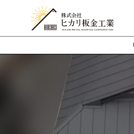
コ
ン
テ
ン
ツ
へ
ス
キ
ッ
プ