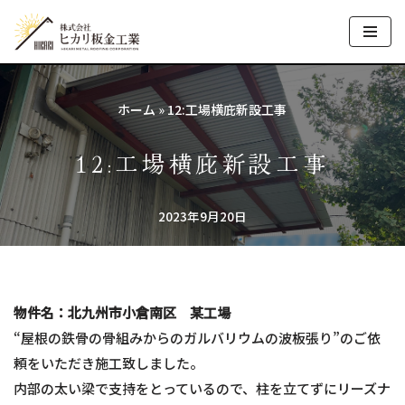
コ
ン
テ
ホーム
»
12:工場横庇新設工事
ン
ツ
12:工場横庇新設工事
へ
ス
2023年9月20日
キ
ッ
プ
物件名：北九州市小倉南区 某工場
“屋根の鉄骨の骨組みからのガルバリウムの波板張り”のご依
頼をいただき施工致しました。
内部の太い梁で支持をとっているので、柱を立てずにリーズナ