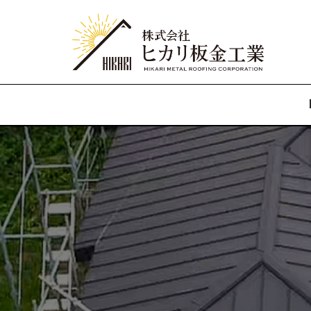
コ
ン
テ
ン
ツ
へ
ス
キ
ッ
プ