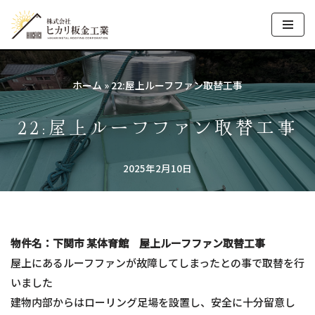
コ
ン
テ
ホーム
»
22:屋上ルーフファン取替工事
ン
ツ
22:屋上ルーフファン取替工事
へ
ス
2025年2月10日
キ
ッ
プ
物件名：下関市 某体育館 屋上ルーフファン取替工事
屋上にあるルーフファンが故障してしまったとの事で取替を行
いました
建物内部からはローリング足場を設置し、安全に十分留意し