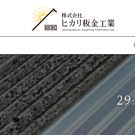
コ
ン
テ
ン
ツ
へ
ス
2
キ
ッ
プ