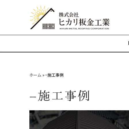
コ
ン
テ
ン
ツ
へ
ホーム
»
−施工事例
ス
−施工事例
キ
ッ
プ